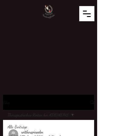
Reittherapie-Seelenpferde
Neu- Dellerhof 1, 40882 Ratingen
info@reittherapie-seelenpferde.com
Blog
Therapeutisches Reiten bei ADS/ADHS
Alle Beiträge
reittherapieseelen
willkommen