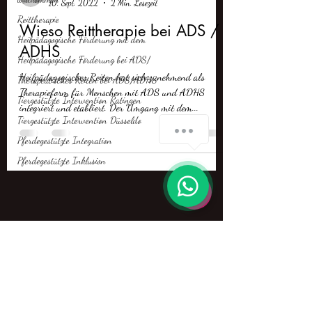
10. Sept. 2022
2 Min. Lesezeit
Reittherapie
Wieso Reittherapie bei ADS /
Heilpädagogische Förderung mit dem
ADHS
Heilpädagogische Förderung bei ADS/
Heilpädagogisches Reiten hat sich zunehmend als
Therapeutisches Reiten bei ADS/ADHS
Therapieform für Menschen mit ADS und ADHS
Tiergestützte Intervention Ratingen
integriert und etabliert. Der Umgang mit dem...
Tiergestützte Intervention Düsseldo
Pferdegestützte Integration
Pferdegestützte Inklusion