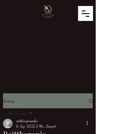
Reittherapie-Seelenpferde
Neu- Dellerhof 1, 40882 Ratingen
info@reittherapie-seelenpferde.com
Beitrag
Alle Beiträge
reittherapieseelen
Alle Beiträge
6. Aug. 2025
2 Min. Lesezeit