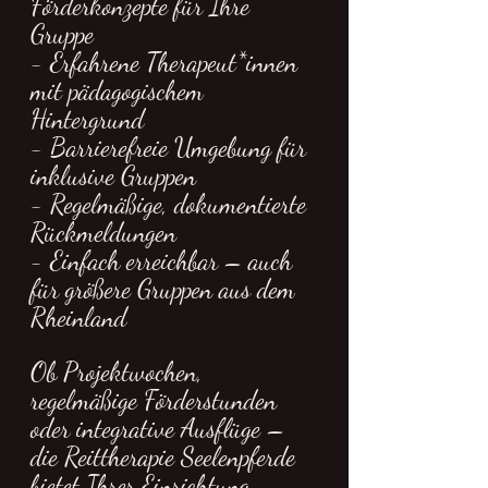
Förderkonzepte für Ihre 
Gruppe
- Erfahrene Therapeut*innen 
mit pädagogischem 
Hintergrund
- Barrierefreie Umgebung für 
inklusive Gruppen
- Regelmäßige, dokumentierte 
Rückmeldungen
- Einfach erreichbar – auch 
für größere Gruppen aus dem 
Rheinland
Ob Projektwochen, 
regelmäßige Förderstunden 
oder integrative Ausflüge – 
die Reittherapie Seelenpferde 
bietet Ihrer Einrichtung 