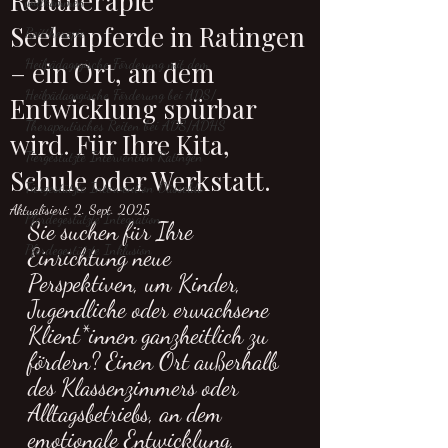
Reittherapie
willkommen
Seelenpferde in Ratingen
Reittherapie
– ein Ort, an dem
Heilpädagogische Förderung mit dem
Heilpädagogische Förderung bei ADS/
Entwicklung spürbar
Therapeutisches Reiten bei ADS/ADHS
wird. Für Ihre Kita,
Tiergestützte Intervention Ratingen
Schule oder Werkstatt.
Tiergestützte Intervention Düsseldo
Aktualisiert:
2. Sept. 2025
Pferdegestützte Integration
Sie suchen für Ihre 
Pferdegestützte Inklusion
Einrichtung neue 
Perspektiven, um Kinder, 
Jugendliche oder erwachsene 
Klient*innen ganzheitlich zu 
fördern? Einen Ort außerhalb 
des Klassenzimmers oder 
Alltagsbetriebs, an dem 
emotionale Entwicklung, 