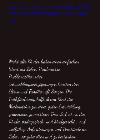
https://video.wixstatic.com/video/43e08a_b02511
329cb54b8e899f3e384f18fbd3/1080p/mp4/file.
mp4
Nicht alle Kinder haben einen einfachen 
Start ins Leben. Hindernisse, 
Problematiken,oder 
Entwicklungsverzögerungen bereiten den 
Eltern und Familien oft Sorgen. Die 
Frühförderung hilft ihrem Kind die 
Meilensteine zur einer guten Entwicklung 
gemeinsam zu meistern. Das Ziel ist es, die 
Kinder pädagogisch  und kindgerecht ,  auf 
vielfältige Anforderungen und Umstände im 
Leben, vorzubereiten und zu bestärken. 