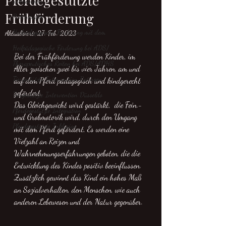
Pferdegestützte
willkommen
Frühförderung
Reittherapie
Heilpädagogische Förderung mit dem
Aktualisiert:
27. Feb. 2023
Heilpädagogische Förderung bei ADS/
Bei der Frühförderung werden Kinder, im 
Therapeutisches Reiten bei ADS/ADHS
Alter zwischen zwei bis vier Jahren, am und 
Tiergestützte Intervention Ratingen
auf dem Pferd pädagogisch und kindgerecht 
gefördert.
Tiergestützte Intervention Düsseldo
Das Gleichgewicht wird gestärkt,  die Fein.- 
Pferdegestützte Integration
und Grobmotorik wird, durch den Umgang 
Pferdegestützte Inklusion
mit dem Pferd gefördert, Es werden eine 
Vielzahl an Reizen und 
Wahrnehmungserfahrungen geboten, die die 
Entwicklung des Kindes positiv beeinflussen.
Zusätzlich gewinnt das Kind ein hohes Maß 
an Sozialverhalten, den Menschen, wie auch 
anderen Lebewesen und der Natur gegenüber.