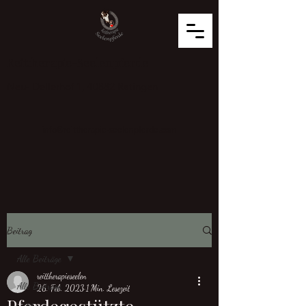
Reittherapie-Seelenpferde
Neu- Dellerhof 1, 40882 Ratingen
info@reittherapie-seelenpferde.com
Beitrag
Alle Beiträge
reittherapieseelen
Alle Beiträge
26. Feb. 2023
1 Min. Lesezeit